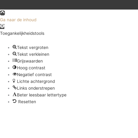
Ga naar de inhoud
Toolbar openen
Toegankelijkheidstools
Tekst vergroten
Tekst verkleinen
Grijswaarden
Hoog contrast
Negatief contrast
Lichte achtergrond
Links onderstrepen
Beter leesbaar lettertype
Resetten