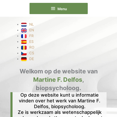
Ga
Menu
naar
Menu
de
inhoud
NL
EN
FR
ES
RO
CS
DE
Welkom op de website van
Martine F. Delfos
,
biopsycholoog.
Op deze website kunt u informatie
vinden over het werk van Martine F.
Delfos, biopsycholoog.
Ze is werkzaam als wetenschappelijk